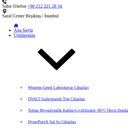
Sabit Telefon
+90 212 221 28 34
Saral Center
Beşiktaş / İstanbul
Ana Sayfa
Ürünlerimiz
Wiggens Genel Laboratuvar Cihazları
DVACI Sızdırmazlık Test Cihazları
Telstar Biyogüvenlik Kabini-Liyofilizatör–86°C Derin Dondu
HyperPureX Saf Su Cihazları