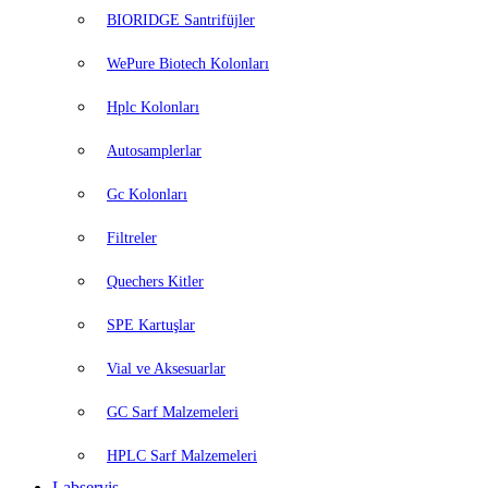
BIORIDGE Santrifüjler
WePure Biotech Kolonları
Hplc Kolonları
Autosamplerlar
Gc Kolonları
Filtreler
Quechers Kitler
SPE Kartuşlar
Vial ve Aksesuarlar
GC Sarf Malzemeleri
HPLC Sarf Malzemeleri
Labservis