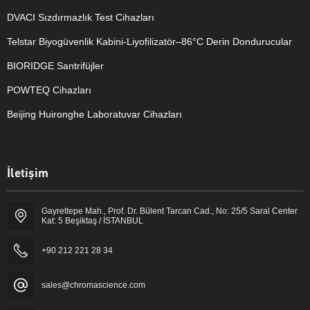
DVACI Sızdırmazlık Test Cihazları
Telstar Biyogüvenlik Kabini-Liyofilizatör–86°C Derin Dondurucular
BIORIDGE Santrifüjler
POWTEQ Cihazları
Beijing Huironghe Laboratuvar Cihazları
Genel Laboratuvar Cihazları
İletişim
Grubu
Gayrettepe Mah., Prof. Dr. Bülent Tarcan Cad., No: 25/5 Saral Center
Kat: 5 Beşiktaş / İSTANBUL
+90 212 221 28 34
sales@chromascience.com
Cevap Yaz