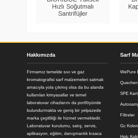
Hızlı Soğutmalı
Kap
Santrifüjler
Hakkımızda
Sarf M
Firmamız temelde sıvı ve gaz
WePure B
kromatografisi sarf malzemeleri satmak
Quechers
amacıyla yola çıkmış olsa da bu alanda
SPE Kart
kullanılan kimyasallar ve temel
Genel Laboratuvar Cihazları
laboratuvar cihazlarını da portföyünde
Autosamp
Grubu
bulundurmakta ve geniş bir yelpazede
Filtreler
marka çeşitliliği ile hizmet vermektedir.
Laboratuvar kurulumu, satış, servis,
Gc Kolonl
aplikasyon, eğitim, danışmanlık kısaca
Hplc Kolo