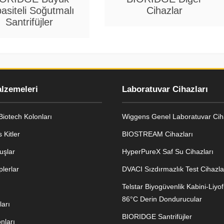
asiteli Soğutmalı
Cihazlar
Santrifüjler
alzemeleri
Laboratuvar Cihazları
iotech Kolonları
Wiggens Genel Laboratuvar Ciha
 Kitler
BIOSTREAM Cihazları
uşlar
HyperPureX Saf Su Cihazları
lerlar
DVACI Sızdırmazlık Test Cihazla
Telstar Biyogüvenlik Kabini-Liyofi
86°C Derin Dondurucular
arı
BIORIDGE Santrifüjler
nları