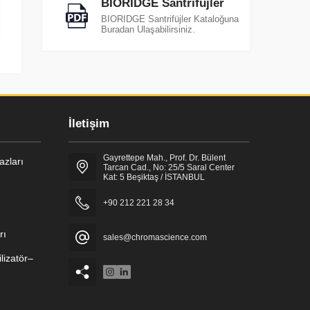
BIORIDGE Santrifüjler
BIORIDGE Santrifüjler Kataloğuna
Buradan Ulaşabilirsiniz.
İletişim
Gayrettepe Mah., Prof. Dr. Bülent
zları
Tarcan Cad., No: 25/5 Saral Center
Kat: 5 Beşiktaş / İSTANBUL
+90 212 221 28 34
rı
sales@chromascience.com
lizatör–