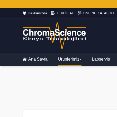
Hakkımızda
TEKLİF AL
ONLİNE KATALOG
Ana Sayfa
Ürünlerimiz
Labservis