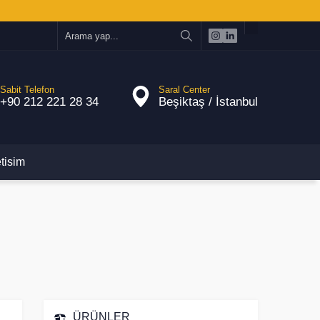
Sabit Telefon
Saral Center
+90 212 221 28 34
Beşiktaş / İstanbul
etisim
ÜRÜNLER