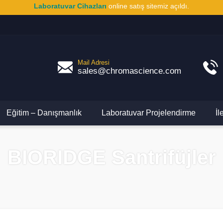
Laboratuvar Cihazları
online satış sitemiz açıldı.
Mail Adresi
sales@chromascience.com
Eğitim – Danışmanlık
Laboratuvar Projelendirme
İl
BIORIDGE Santrifüjler