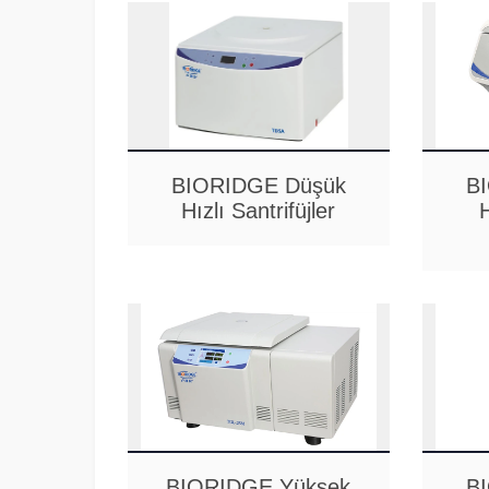
BIORIDGE Düşük
B
Hızlı Santrifüjler
BIORIDGE Yüksek
B