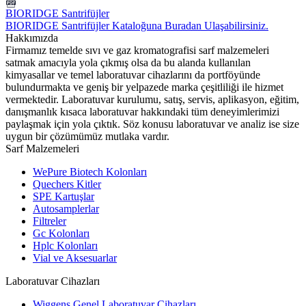
BIORIDGE Santrifüjler
BIORIDGE Santrifüjler Kataloğuna Buradan Ulaşabilirsiniz.
Hakkımızda
Firmamız temelde sıvı ve gaz kromatografisi sarf malzemeleri
satmak amacıyla yola çıkmış olsa da bu alanda kullanılan
kimyasallar ve temel laboratuvar cihazlarını da portföyünde
bulundurmakta ve geniş bir yelpazede marka çeşitliliği ile hizmet
vermektedir. Laboratuvar kurulumu, satış, servis, aplikasyon, eğitim,
danışmanlık kısaca laboratuvar hakkındaki tüm deneyimlerimizi
paylaşmak için yola çıktık. Söz konusu laboratuvar ve analiz ise size
uygun bir çözümümüz mutlaka vardır.
Sarf Malzemeleri
WePure Biotech Kolonları
Quechers Kitler
SPE Kartuşlar
Autosamplerlar
Filtreler
Gc Kolonları
Hplc Kolonları
Vial ve Aksesuarlar
Laboratuvar Cihazları
Wiggens Genel Laboratuvar Cihazları