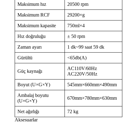
Maksimum hız
20500 rpm
Maksimum RCF
29200×g
Maksimum kapasite
750ml×4
Hız doğruluğu
± 50 rpm
Zaman ayarı
1 dk~99 saat 59 dk
Gürültü
<65db(A)
AC110V/60Hz
Güç kaynağı
AC220V/50Hz
Boyut (U×G×Y)
545mm×660mm×490mm
Ambalaj boyutu
670mm×780mm×630mm
(U×G×Y)
Net ağırlığı
72 kg
Aksesuarlar