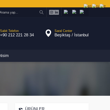
Sabit Telefon
Saral Center
+90 212 221 28 34
Beşiktaş / İstanbul
etisim
ÜRÜNLER