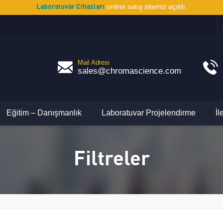
Laboratuvar Cihazları
online satış sitemiz açıldı.
Mail Adresi
sales@chromascience.com
Eğitim – Danışmanlık
Laboratuvar Projelendirme
İl
Filtreler