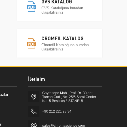
GVS KATALOG
GVS Kataloğuna buradan
ulaşabilirsiniz.
CROMFİL KATALOG
Chromfil Kataloğuna buradan
ulaşabilirsiniz.
İletişim
Gayrettepe Mah., Prof. Dr. Bülent
zları
Tarcan Cad., No: 25/5 Saral Center
Kat: 5 Beşiktaş / İSTANBUL
+90 212 221 28 34
rı
sales@chromascience.com