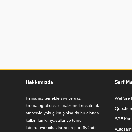
Hakkımızda
Sarf M
Firmamız temelde sıvı ve gaz
WePure B
kromatografisi sarf malzemeleri satmak
Quechers
amacıyla yola çıkmış olsa da bu alanda
SPE Kart
kullanılan kimyasallar ve temel
Genel Laboratuvar Cihazları
laboratuvar cihazlarını da portföyünde
Autosamp
Grubu