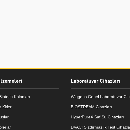
alzemeleri
Laboratuvar Cihazları
iotech Kolonları
Wiggens Genel Laboratuvar Ciha
 Kitler
BIOSTREAM Cihazları
uşlar
HyperPureX Saf Su Cihazları
lerlar
DVACI Sızdırmazlık Test Cihazla