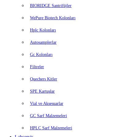
BIORIDGE Santrifüjler
WePure Biotech Kolonları
Hplc Kolonları
Autosamplerlar
Gc Kolonları
Filtreler
Quechers Kitler
SPE Kartuşlar
Vial ve Aksesuarlar
GC Sarf Malzemeleri
HPLC Sarf Malzemeleri
Labservis