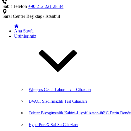
Sabit Telefon
+90 212 221 28 34
Saral Center
Beşiktaş / İstanbul
Ana Sayfa
Ürünlerimiz
Wiggens Genel Laboratuvar Cihazları
DVACI Sızdırmazlık Test Cihazları
Telstar Biyogüvenlik Kabini-Liyofilizatör–86°C Derin Dondu
HyperPureX Saf Su Cihazları