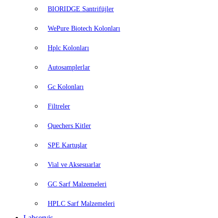
BIORIDGE Santrifüjler
WePure Biotech Kolonları
Hplc Kolonları
Autosamplerlar
Gc Kolonları
Filtreler
Quechers Kitler
SPE Kartuşlar
Vial ve Aksesuarlar
GC Sarf Malzemeleri
HPLC Sarf Malzemeleri
Labservis