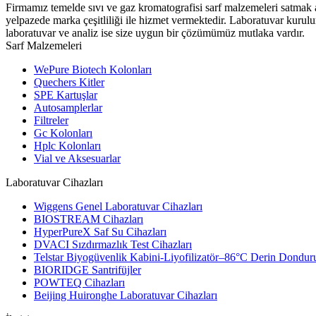
Firmamız temelde sıvı ve gaz kromatografisi sarf malzemeleri satmak 
yelpazede marka çeşitliliği ile hizmet vermektedir. Laboratuvar kurul
laboratuvar ve analiz ise size uygun bir çözümümüz mutlaka vardır.
Sarf Malzemeleri
WePure Biotech Kolonları
Quechers Kitler
SPE Kartuşlar
Autosamplerlar
Filtreler
Gc Kolonları
Hplc Kolonları
Vial ve Aksesuarlar
Laboratuvar Cihazları
Wiggens Genel Laboratuvar Cihazları
BIOSTREAM Cihazları
HyperPureX Saf Su Cihazları
DVACI Sızdırmazlık Test Cihazları
Telstar Biyogüvenlik Kabini-Liyofilizatör–86°C Derin Dondur
BIORIDGE Santrifüjler
POWTEQ Cihazları
Beijing Huironghe Laboratuvar Cihazları