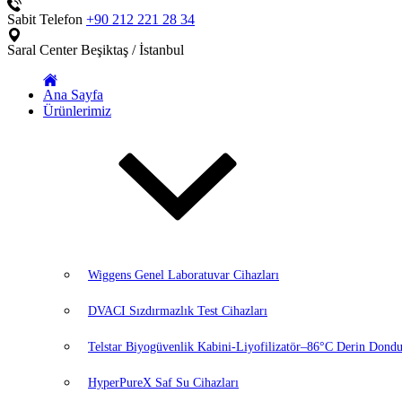
Sabit Telefon
+90 212 221 28 34
Saral Center
Beşiktaş / İstanbul
Ana Sayfa
Ürünlerimiz
Wiggens Genel Laboratuvar Cihazları
DVACI Sızdırmazlık Test Cihazları
Telstar Biyogüvenlik Kabini-Liyofilizatör–86°C Derin Dondu
HyperPureX Saf Su Cihazları