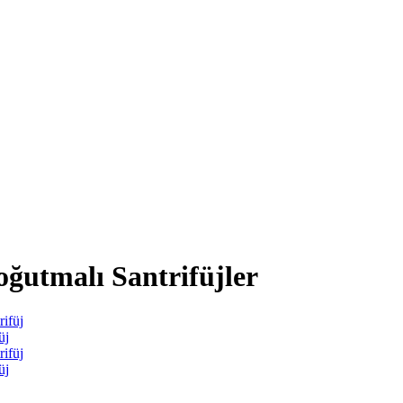
utmalı Santrifüjler
üj
üj