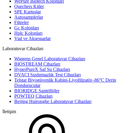
WePure Biotech Kolonları
Quechers Kitler
SPE Kartuşlar
Autosamplerlar
Filtreler
Gc Kolonları
Hplc Kolonları
Vial ve Aksesuarlar
Laboratuvar Cihazları
Wiggens Genel Laboratuvar Cihazları
BIOSTREAM Cihazları
HyperPureX Saf Su Cihazları
DVACI Sızdırmazlık Test Cihazları
Telstar Biyogüvenlik Kabini-Liyofilizatör–86°C Derin
Dondurucular
BIORIDGE Santrifüjler
POWTEQ Cihazları
Beijing Huironghe Laboratuvar Cihazları
İletişim