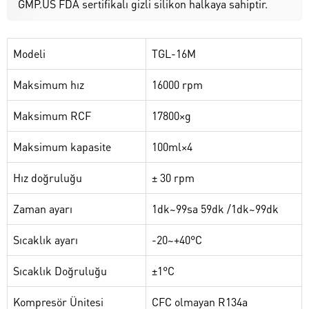
GMP.US FDA sertifikalı gizli silikon halkaya sahiptir.
Modeli
TGL-16M
Maksimum hız
16000 rpm
Maksimum RCF
17800×g
Maksimum kapasite
100ml×4
Hız doğruluğu
± 30 rpm
Zaman ayarı
1dk~99sa 59dk /1dk~99dk
Sıcaklık ayarı
-20~+40°C
Sıcaklık Doğruluğu
±1°C
Kompresör Ünitesi
CFC olmayan R134a