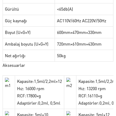
Gürültü
<65db(A)
Güç kaynağı
AC110V/60Hz AC220V/50Hz
Boyut (U×G×Y)
600mm×470mm×330mm
Ambalaj boyutu (U×G×Y)
720mm×610mm×430mm
Net ağırlığı
50kg
Aksesuarlar
Kapasite:1,5ml/2,2ml×12
Kapasite:1,5ml/2,2m
Hız: 16000 rpm
Hız: 13200 rpm
RCF:17800×g
RCF:16110×g
Adaptörler:0,2ml, 0,5ml
Adaptörler:0,2ml, 0
Kapasite: 5ml×10
Kapasite: 5ml×12