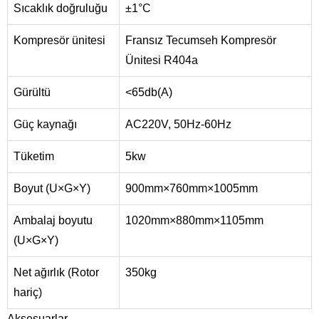
Sıcaklık doğruluğu
±1°C
Kompresör ünitesi
Fransız Tecumseh Kompresör
Ünitesi R404a
Gürültü
<65db(A)
Güç kaynağı
AC220V, 50Hz-60Hz
Tüketim
5kw
Boyut (U×G×Y)
900mm×760mm×1005mm
Ambalaj boyutu
1020mm×880mm×1105mm
(U×G×Y)
Net ağırlık (Rotor
350kg
hariç)
Aksesuarlar