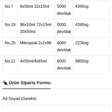
No.7
8x50ml 32x15ml
5000
4390xg
dev/dak
No.19
96x10ml 72x15ml
5000
4390xg
20x50ml
dev/dak
No.20
Mikroplak 2x2x96
4000
2236xg
dev/dak
No.21
4x50ml/4x85ml
8000
9800xg
dev/dak
Ürün Sipariş Formu
Ad Soyad (Gerekli)