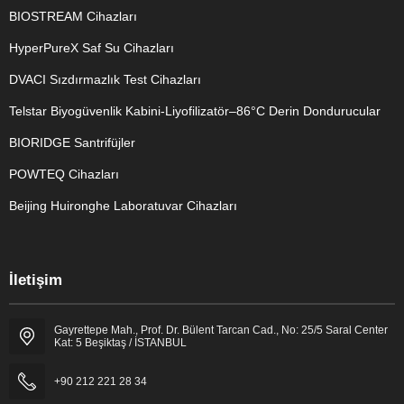
BIOSTREAM Cihazları
HyperPureX Saf Su Cihazları
DVACI Sızdırmazlık Test Cihazları
Telstar Biyogüvenlik Kabini-Liyofilizatör–86°C Derin Dondurucular
BIORIDGE Santrifüjler
POWTEQ Cihazları
Beijing Huironghe Laboratuvar Cihazları
Genel Laboratuvar Cihazları
İletişim
Grubu
Gayrettepe Mah., Prof. Dr. Bülent Tarcan Cad., No: 25/5 Saral Center
Kat: 5 Beşiktaş / İSTANBUL
+90 212 221 28 34