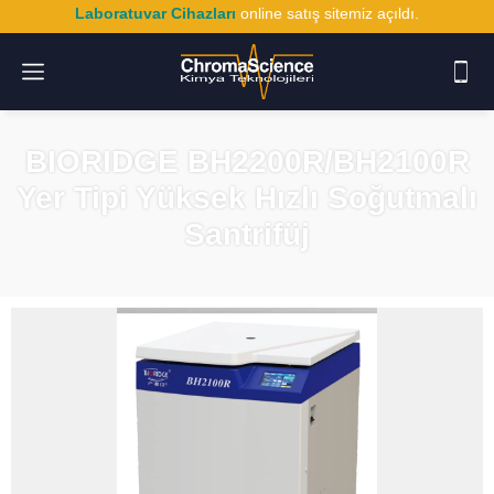
Laboratuvar Cihazları
online satış sitemiz açıldı.
BIORIDGE BH2200R/BH2100R
Yer Tipi Yüksek Hızlı Soğutmalı
Santrifüj