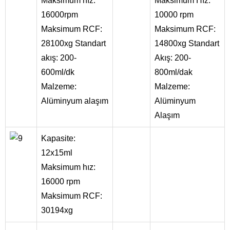
Maksimum hız:
Maksimum Hız:
16000rpm
10000 rpm
Maksimum RCF:
Maksimum RCF:
28100xg Standart
14800xg Standart
akış: 200-
Akış: 200-
600ml/dk
800ml/dak
Malzeme:
Malzeme:
Alüminyum alaşım
Alüminyum
Alaşım
Kapasite:
12x15ml
Maksimum hız:
16000 rpm
Maksimum RCF:
30194xg