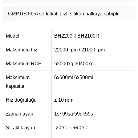
GMP.US FDA sertifikalı gizli silikon halkaya sahiptir.
Modeli
BH2200R BH2100R
Maksimum hız
22000 rpm / 21000 rpm
Maksimum RCF
52000xg 50400xg
Maksimum
6x600ml 6x500ml
kapasite
Hız doğruluğu
± 10 rpm
Zaman ayarı
1s~99sa 59dk59s
Sıcaklık ayarı
-20°C ～+40°C