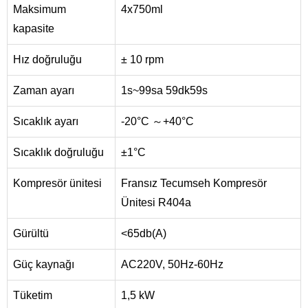
Maksimum
4x750ml
kapasite
Hız doğruluğu
± 10 rpm
Zaman ayarı
1s~99sa 59dk59s
Sıcaklık ayarı
-20°C ～+40°C
Sıcaklık doğruluğu
±1°C
Kompresör ünitesi
Fransız Tecumseh Kompresör
Ünitesi R404a
Gürültü
<65db(A)
Güç kaynağı
AC220V, 50Hz-60Hz
Tüketim
1,5 kW