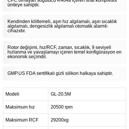
CFC olmayan soğutucu R404a içeren ithal kompresör
üniteye sahiptir.
Kendinden kilitlemeli, aşırı hız algılamalı, aşırı sıcaklık
algılamalı, dengesizlik algılamalı otomatik alarmlı
cihazıdır.
Rotor değişimi, hız/RCF, zaman, sıcaklık, 9 seviyeli
hızlanma ve yavaşlamayı içeren temel konfigürasyon en
ekonomik seçimdir.
GMP.US FDA sertifikalı gizli silikon halkaya sahiptir.
Modeli
GL-20.5M
Maksimum hız
20500 rpm
Maksimum RCF
29200xg