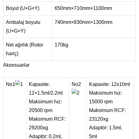
Boyut (U×G×Y)
650mm×710mm×1100mm
Ambalaj boyutu
740mm×830mm×1300mm
(U×G×Y)
Net ağırlık (Rotor
170kg
hariç)
Aksesuarlar
No1
Kapasite:
No2
Kapasite: 12x10ml
12×1.5ml/2.2ml
Maksimum hız:
Maksimum hız:
15000 rpm
20500 rpm
Maksimum RCF:
Maksimum RCF:
23120xg
29200xg
Adaptör: 1.5ml,
Adaptör: 0.2ml,
5ml