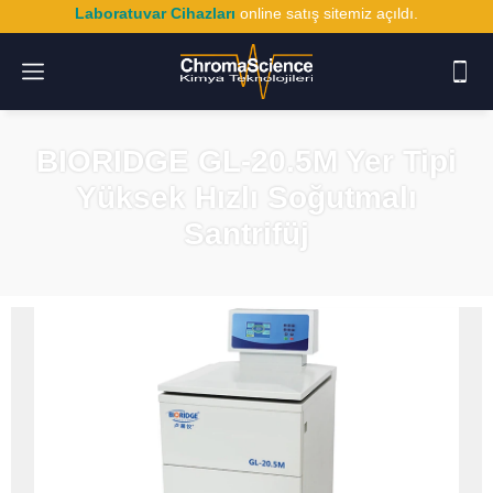
Laboratuvar Cihazları
online satış sitemiz açıldı.
BIORIDGE GL-20.5M Yer Tipi
Yüksek Hızlı Soğutmalı
Santrifüj