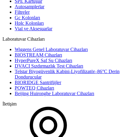
SPE Kartuşlar
Autosamplerlar
Filtreler
Gc Kolonları
Hplc Kolonları
Vial ve Aksesuarlar
Laboratuvar Cihazları
Wiggens Genel Laboratuvar Cihazları
BIOSTREAM Cihazları
HyperPureX Saf Su Cihazları
DVACI Sızdırmazlık Test Cihazları
Telstar Biyogüvenlik Kabini-Liyofilizatör–86°C Derin
Dondurucular
BIORIDGE Santrifüjler
POWTEQ Cihazları
Beijing Huironghe Laboratuvar Cihazları
İletişim