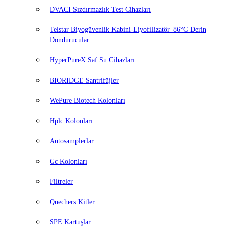
DVACI Sızdırmazlık Test Cihazları
Telstar Biyogüvenlik Kabini-Liyofilizatör–86°C Derin
Dondurucular
HyperPureX Saf Su Cihazları
BIORIDGE Santrifüjler
WePure Biotech Kolonları
Hplc Kolonları
Autosamplerlar
Gc Kolonları
Filtreler
Quechers Kitler
SPE Kartuşlar