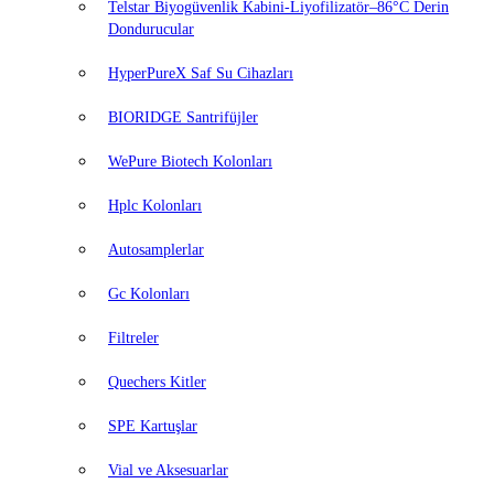
Telstar Biyogüvenlik Kabini-Liyofilizatör–86°C Derin
Dondurucular
HyperPureX Saf Su Cihazları
BIORIDGE Santrifüjler
WePure Biotech Kolonları
Hplc Kolonları
Autosamplerlar
Gc Kolonları
Filtreler
Quechers Kitler
SPE Kartuşlar
Vial ve Aksesuarlar