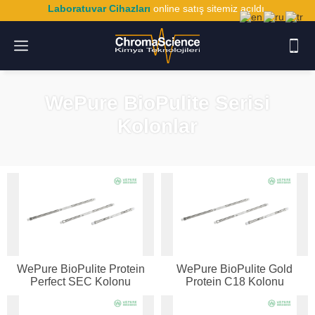
Laboratuvar Cihazları
online satış sitemiz açıldı.
WePure BioPulite Serisi
Kolonlar
WePure BioPulite Protein
WePure BioPulite Gold
Perfect SEC Kolonu
Protein C18 Kolonu