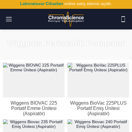
Laboratuvar Cihazları
online satış sitemiz açıldı.
Wiggens Peristaltik Pompalar
Wiggens BİOVAC 225
Wiggens BioVac 225PLUS
Portatif Emme Ünitesi
Portatif Emiş Ünitesi
(Aspiratör)
(Aspiratör)