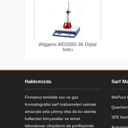
Wiggens WD200D-3K Dijital
Isıtıcı
Hakkımızda
Sarf M
Firmamız temelde sıvı ve gaz
WePure B
kromatografisi sarf malzemeleri satmak
Quechers
amacıyla yola çıkmış olsa da bu alanda
SPE Kart
kullanılan kimyasallar ve temel
Genel Laboratuvar Cihazları
laboratuvar cihazlarını da portföyünde
Autosamp