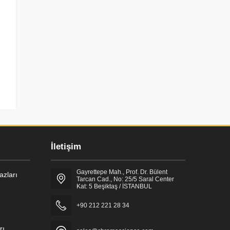
İletişim
Gayrettepe Mah., Prof. Dr. Bülent
zları
Tarcan Cad., No: 25/5 Saral Center
Kat: 5 Beşiktaş / İSTANBUL
+90 212 221 28 34
rı