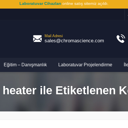
Laboratuvar Cihazları
online satış sitemiz açıldı.
Mail Adresi
sales@chromascience.com
Eğitim – Danışmanlık
Laboratuvar Projelendirme
İl
l heater ile Etiketlenen 