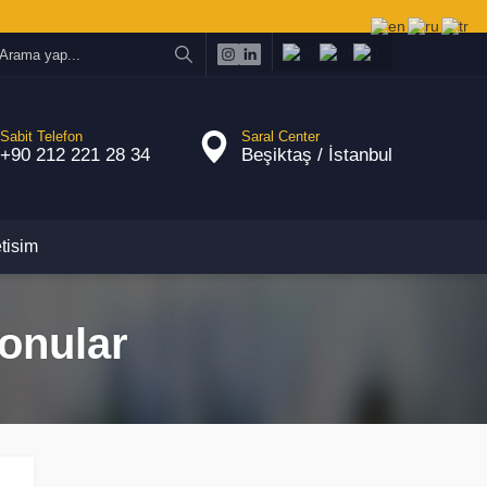
Sabit Telefon
Saral Center
+90 212 221 28 34
Beşiktaş / İstanbul
etisim
Konular