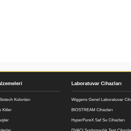
alzemeleri
Laboratuvar Cihazları
iotech Kolonları
Wiggens Genel Laboratuvar Ciha
 Kitler
BIOSTREAM Cihazları
uşlar
HyperPureX Saf Su Cihazları
lerlar
DVACI Sızdırmazlık Test Cihazla