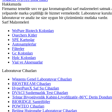
Hakkımızda
Firmamız temelde sıvı ve gaz kromatografisi sarf malzemeleri satmak 
yelpazede marka çeşitliliği ile hizmet vermektedir. Laboratuvar kurul
laboratuvar ve analiz ise size uygun bir çözümümüz mutlaka vardır.
Sarf Malzemeleri
WePure Biotech Kolonları
Quechers Kitler
SPE Kartuşlar
Autosamplerlar
Filtreler
Gc Kolonları
Hplc Kolonları
Vial ve Aksesuarlar
Laboratuvar Cihazları
Wiggens Genel Laboratuvar Cihazları
BIOSTREAM Cihazları
HyperPureX Saf Su Cihazları
DVACI Sızdırmazlık Test Cihazları
Telstar Biyogüvenlik Kabini-Liyofilizatör–86°C Derin Dondur
BIORIDGE Santrifüjler
POWTEQ Cihazları
Beijing Huironghe Laboratuvar Cihazları