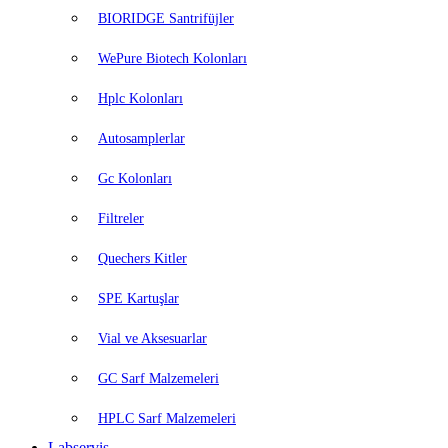
BIORIDGE Santrifüjler
WePure Biotech Kolonları
Hplc Kolonları
Autosamplerlar
Gc Kolonları
Filtreler
Quechers Kitler
SPE Kartuşlar
Vial ve Aksesuarlar
GC Sarf Malzemeleri
HPLC Sarf Malzemeleri
Labservis