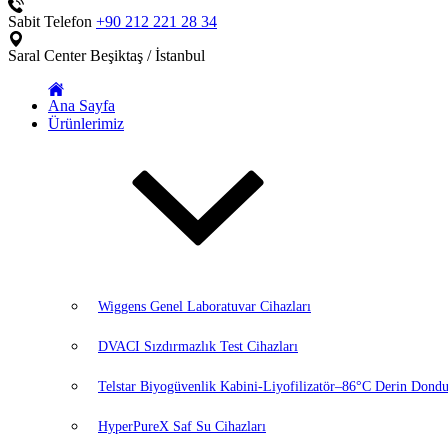
Sabit Telefon
+90 212 221 28 34
Saral Center
Beşiktaş / İstanbul
Ana Sayfa
Ürünlerimiz
Wiggens Genel Laboratuvar Cihazları
DVACI Sızdırmazlık Test Cihazları
Telstar Biyogüvenlik Kabini-Liyofilizatör–86°C Derin Dondu
HyperPureX Saf Su Cihazları