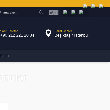
Sabit Telefon
Saral Center
+90 212 221 28 34
Beşiktaş / İstanbul
etisim
Konular