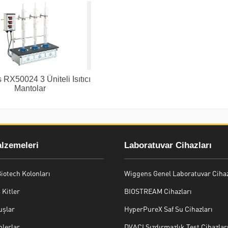
RX50024 3 Üniteli Isıtıcı
Mantolar
alzemeleri
Laboratuvar Cihazları
iotech Kolonları
Wiggens Genel Laboratuvar Cihaz
Kitler
BIOSTREAM Cihazları
uşlar
HyperPureX Saf Su Cihazları
lerlar
DVACI Sızdırmazlık Test Cihazlar