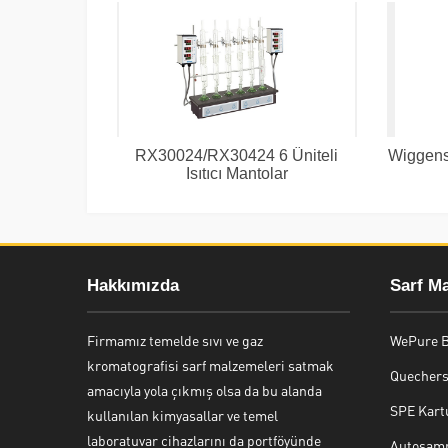
RX30024/RX30424 6 Üniteli
Wiggens 
Isıtıcı Mantolar
Hakkımızda
Sarf M
Firmamız temelde sıvı ve gaz
WePure B
kromatografisi sarf malzemeleri satmak
Quechers 
amacıyla yola çıkmış olsa da bu alanda
SPE Kart
kullanılan kimyasallar ve temel
Genel Laboratuvar Cihazları
laboratuvar cihazlarını da portföyünde
Autosamp