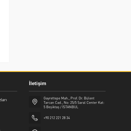
İletişim
Gayrettepe Mah., Prof. Dr. Bülent
ları
Tarcan Cad., No: 25/5 Saral Center Kat:
5 Beşiktaş / İSTANBUL
+90 212 221 28 34
ı