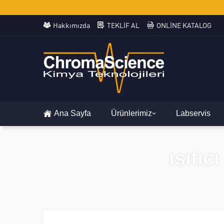
Hakkımızda
TEKLİF AL
ONLİNE KATALOG
Ana Sayfa
Ürünlerimiz
Labservis
ısıtıc