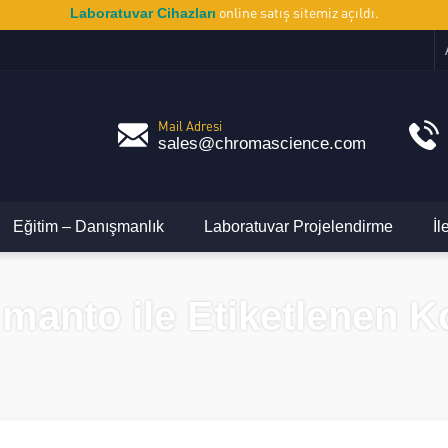
online satış sitemiz açıldı.
Laboratuvar Cihazları
Mail Adresi
sales@chromascience.com
Eğitim – Danışmanlık
Laboratuvar Projelendirme
İl
ı manto ile Etiketlenen 