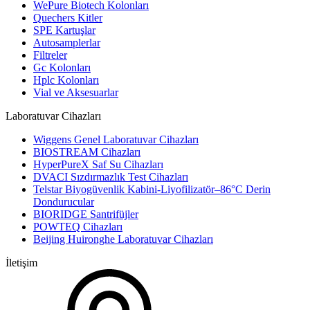
WePure Biotech Kolonları
Quechers Kitler
SPE Kartuşlar
Autosamplerlar
Filtreler
Gc Kolonları
Hplc Kolonları
Vial ve Aksesuarlar
Laboratuvar Cihazları
Wiggens Genel Laboratuvar Cihazları
BIOSTREAM Cihazları
HyperPureX Saf Su Cihazları
DVACI Sızdırmazlık Test Cihazları
Telstar Biyogüvenlik Kabini-Liyofilizatör–86°C Derin
Dondurucular
BIORIDGE Santrifüjler
POWTEQ Cihazları
Beijing Huironghe Laboratuvar Cihazları
İletişim