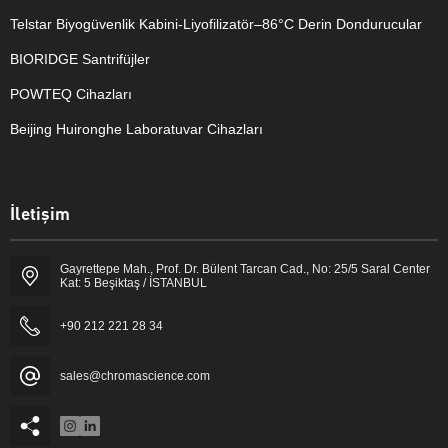
Telstar Biyogüvenlik Kabini-Liyofilizatör–86°C Derin Dondurucular
BIORIDGE Santrifüjler
POWTEQ Cihazları
Beijing Huironghe Laboratuvar Cihazları
Genel Laboratuvar Cihazları
İletişim
Grubu
Gayrettepe Mah., Prof. Dr. Bülent Tarcan Cad., No: 25/5 Saral Center
Kat: 5 Beşiktaş / İSTANBUL
+90 212 221 28 34
sales@chromascience.com
Cevap Yaz