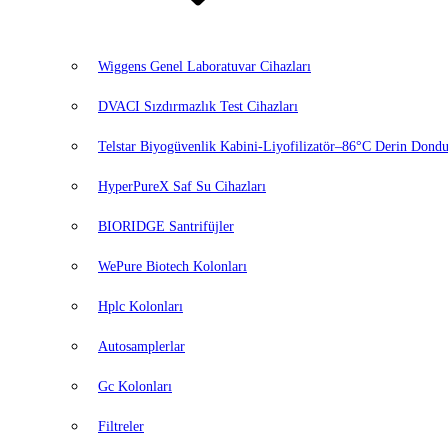
Wiggens Genel Laboratuvar Cihazları
DVACI Sızdırmazlık Test Cihazları
Telstar Biyogüvenlik Kabini-Liyofilizatör–86°C Derin Dondu
HyperPureX Saf Su Cihazları
BIORIDGE Santrifüjler
WePure Biotech Kolonları
Hplc Kolonları
Autosamplerlar
Gc Kolonları
Filtreler