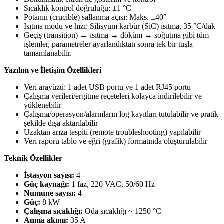
Sıcaklık kontrol doğruluğu: ±1 °C
Potanın (crucible) sallanma açısı: Maks. ±40°
Isıtma modu ve hızı: Silisyum karbür (SiC) ısıtma, 35 °C/dak
Geçiş (transition) → ısıtma → döküm → soğutma gibi tüm
işlemler, parametreler ayarlandıktan sonra tek bir tuşla
tamamlanabilir.
Yazılım ve İletişim Özellikleri
Veri arayüzü: 1 adet USB portu ve 1 adet RJ45 portu
Çalışma verileri/ergitme reçeteleri kolayca indirilebilir ve
yüklenebilir
Çalışma/operasyon/alarmların log kayıtları tutulabilir ve pratik
şekilde dışa aktarılabilir
Uzaktan arıza tespiti (remote troubleshooting) yapılabilir
Veri raporu tablo ve eğri (grafik) formatında oluşturulabilir
Teknik Özellikler
İstasyon sayısı:
4
Güç kaynağı:
1 faz, 220 VAC, 50/60 Hz
Numune sayısı:
4
Güç:
8 kW
Çalışma sıcaklığı:
Oda sıcaklığı ~ 1250 °C
Anma akımı:
35 A