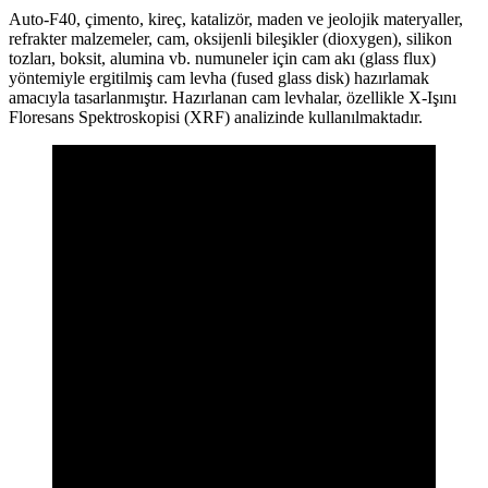
Auto-F40, çimento, kireç, katalizör, maden ve jeolojik materyaller,
refrakter malzemeler, cam, oksijenli bileşikler (dioxygen), silikon
tozları, boksit, alumina vb. numuneler için cam akı (glass flux)
yöntemiyle ergitilmiş cam levha (fused glass disk) hazırlamak
amacıyla tasarlanmıştır. Hazırlanan cam levhalar, özellikle X-Işını
Floresans Spektroskopisi (XRF) analizinde kullanılmaktadır.