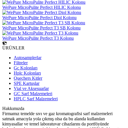
WePure MicroPulite Perfect HILIC Kolonu
WePure MicroPulite Perfect Diol Kolonu
WePure MicroPulite Perfect T3 SB Kolonu
WePure MicroPulite Perfect T3 Kolonu
ÜRÜNLER
Autosamplerlar
Filtreler
Gc Kolonları
Hplc Kolonları
Quechers Kitler
SPE Kartuşlar
Vial ve Aksesuarlar
GC Sarf Malzemeleri
HPLC Sarf Malzemeleri
Hakkımızda
Firmamız temelde sıvı ve gaz kromatografisi sarf malzemeleri
satmak amacıyla yola çıkmış olsa da bu alanda kullanılan
kimyasallar ve temel laboratuvar cihazlarını da portföyünde