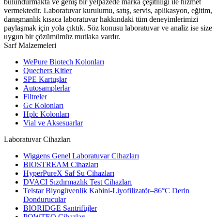
bulundurmakta ve geniş bir yelpazede marka çeşitliliği ile hizmet
vermektedir. Laboratuvar kurulumu, satış, servis, aplikasyon, eğitim,
danışmanlık kısaca laboratuvar hakkındaki tüm deneyimlerimizi
paylaşmak için yola çıktık. Söz konusu laboratuvar ve analiz ise size
uygun bir çözümümüz mutlaka vardır.
Sarf Malzemeleri
WePure Biotech Kolonları
Quechers Kitler
SPE Kartuşlar
Autosamplerlar
Filtreler
Gc Kolonları
Hplc Kolonları
Vial ve Aksesuarlar
Laboratuvar Cihazları
Wiggens Genel Laboratuvar Cihazları
BIOSTREAM Cihazları
HyperPureX Saf Su Cihazları
DVACI Sızdırmazlık Test Cihazları
Telstar Biyogüvenlik Kabini-Liyofilizatör–86°C Derin
Dondurucular
BIORIDGE Santrifüjler
POWTEQ Cihazları