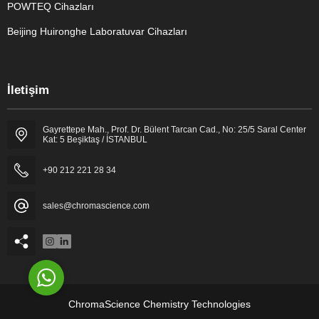
POWTEQ Cihazları
Beijing Huironghe Laboratuvar Cihazları
Genel Laboratuvar Cihazları
İletişim
Grubu
Gayrettepe Mah., Prof. Dr. Bülent Tarcan Cad., No: 25/5 Saral Center
Kat: 5 Beşiktaş / İSTANBUL
+90 212 221 28 34
sales@chromascience.com
Cevap Yaz
ChromaScience Chemistry Technologies