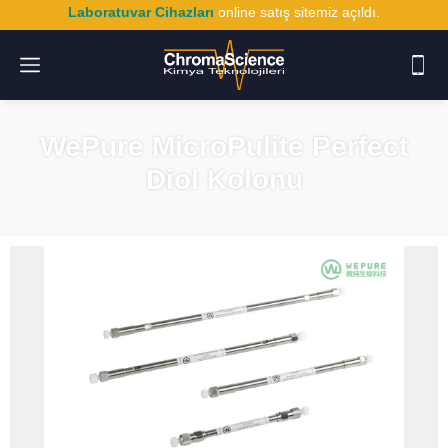
Laboratuvar Cihazları
online satış sitemiz açıldı.
WePure MicroPulite Perfect
Diol Kolonu