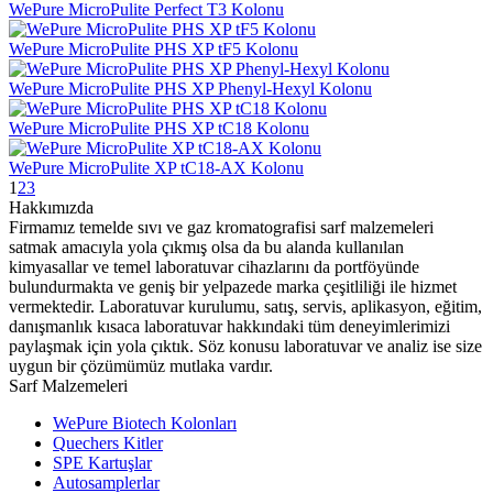
WePure MicroPulite Perfect T3 Kolonu
WePure MicroPulite PHS XP tF5 Kolonu
WePure MicroPulite PHS XP Phenyl-Hexyl Kolonu
WePure MicroPulite PHS XP tC18 Kolonu
WePure MicroPulite XP tC18-AX Kolonu
1
2
3
Hakkımızda
Firmamız temelde sıvı ve gaz kromatografisi sarf malzemeleri
satmak amacıyla yola çıkmış olsa da bu alanda kullanılan
kimyasallar ve temel laboratuvar cihazlarını da portföyünde
bulundurmakta ve geniş bir yelpazede marka çeşitliliği ile hizmet
vermektedir. Laboratuvar kurulumu, satış, servis, aplikasyon, eğitim,
danışmanlık kısaca laboratuvar hakkındaki tüm deneyimlerimizi
paylaşmak için yola çıktık. Söz konusu laboratuvar ve analiz ise size
uygun bir çözümümüz mutlaka vardır.
Sarf Malzemeleri
WePure Biotech Kolonları
Quechers Kitler
SPE Kartuşlar
Autosamplerlar