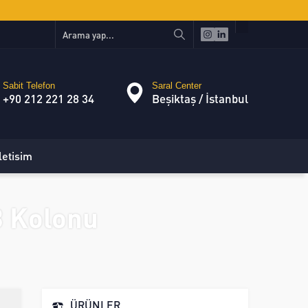
Sabit Telefon
Saral Center
+90 212 221 28 34
Beşiktaş / İstanbul
letisim
8 Kolonu
ÜRÜNLER