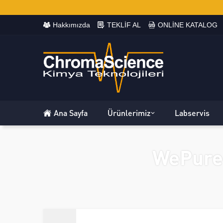
Hakkımızda
TEKLİF AL
ONLİNE KATALOG
Ana Sayfa
Ürünlerimiz
Labservis
WePure 