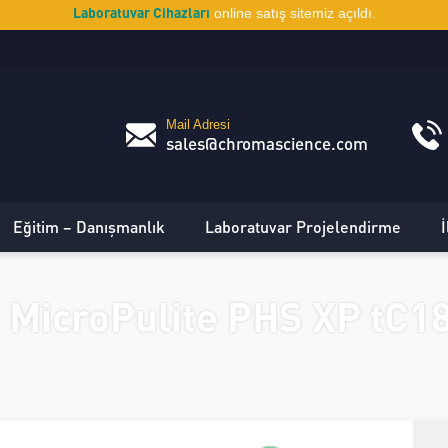
Laboratuvar Cihazları
online satış sitemiz açıldı.
Mail Adresi
sales@chromascience.com
Eğitim – Danışmanlık
Laboratuvar Projelendirme
İ
MicroPulite PHS XP tC1