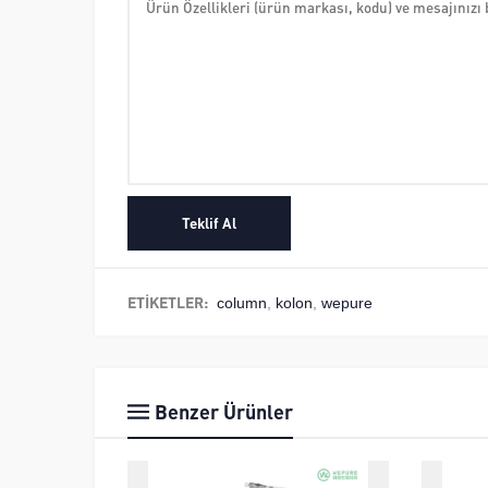
ETİKETLER:
column
,
kolon
,
wepure
Benzer Ürünler