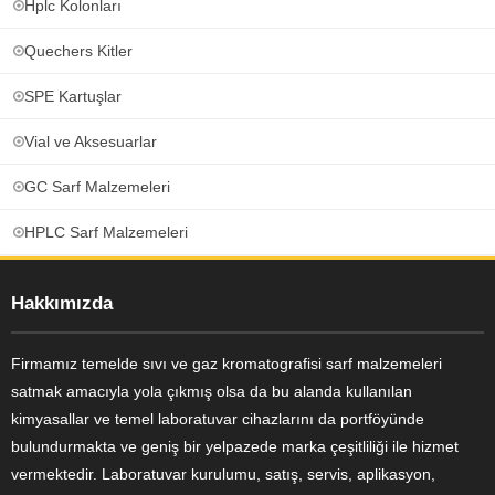
Hplc Kolonları
Quechers Kitler
SPE Kartuşlar
Vial ve Aksesuarlar
GC Sarf Malzemeleri
HPLC Sarf Malzemeleri
Hakkımızda
Firmamız temelde sıvı ve gaz kromatografisi sarf malzemeleri
satmak amacıyla yola çıkmış olsa da bu alanda kullanılan
kimyasallar ve temel laboratuvar cihazlarını da portföyünde
bulundurmakta ve geniş bir yelpazede marka çeşitliliği ile hizmet
vermektedir. Laboratuvar kurulumu, satış, servis, aplikasyon,