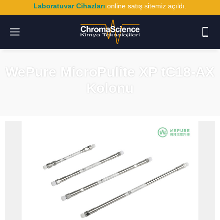
Laboratuvar Cihazları
online satış sitemiz açıldı.
WePure MicroPulite XP tC18-AX
Kolonu