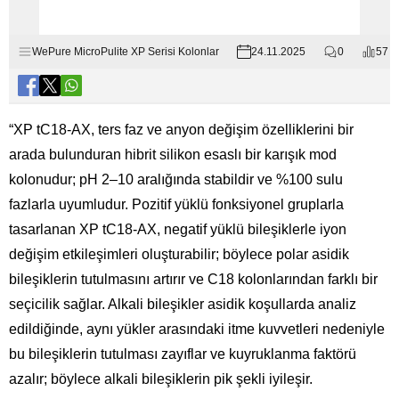
WePure MicroPulite XP Serisi Kolonlar
24.11.2025
0
57
“XP tC18-AX, ters faz ve anyon değişim özelliklerini bir
arada bulunduran hibrit silikon esaslı bir karışık mod
kolonudur; pH 2–10 aralığında stabildir ve %100 sulu
fazlarla uyumludur. Pozitif yüklü fonksiyonel gruplarla
tasarlanan XP tC18-AX, negatif yüklü bileşiklerle iyon
değişim etkileşimleri oluşturabilir; böylece polar asidik
bileşiklerin tutulmasını artırır ve C18 kolonlarından farklı bir
seçicilik sağlar. Alkali bileşikler asidik koşullarda analiz
edildiğinde, aynı yükler arasındaki itme kuvvetleri nedeniyle
bu bileşiklerin tutulması zayıflar ve kuyruklanma faktörü
azalır; böylece alkali bileşiklerin pik şekli iyileşir.