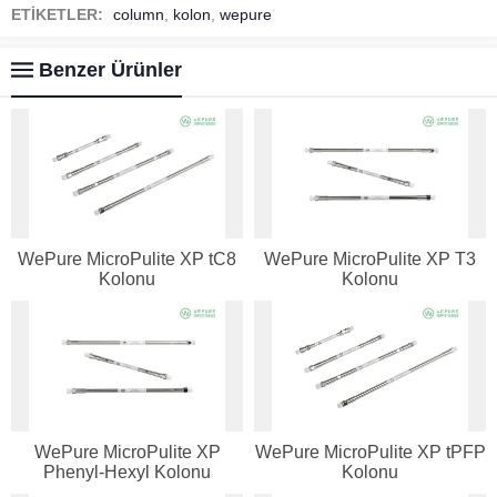
ETİKETLER:
column
,
kolon
,
wepure
Benzer Ürünler
WePure MicroPulite XP tC8
WePure MicroPulite XP T3
Kolonu
Kolonu
WePure MicroPulite XP
WePure MicroPulite XP tPFP
Phenyl-Hexyl Kolonu
Kolonu