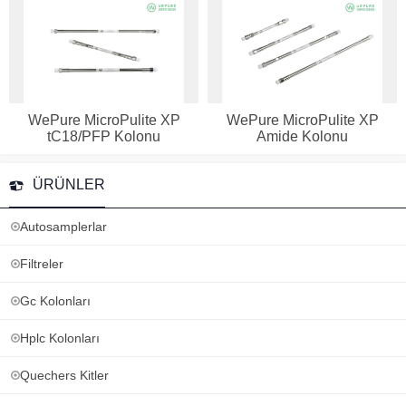
WePure MicroPulite XP
WePure MicroPulite XP
tC18/PFP Kolonu
Amide Kolonu
ÜRÜNLER
Autosamplerlar
Filtreler
Gc Kolonları
Hplc Kolonları
Quechers Kitler