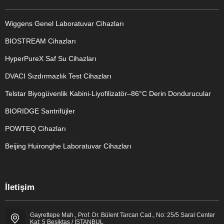
Wiggens Genel Laboratuvar Cihazları
BIOSTREAM Cihazları
HyperPureX Saf Su Cihazları
DVACI Sızdırmazlık Test Cihazları
Telstar Biyogüvenlik Kabini-Liyofilizatör–86°C Derin Dondurucular
BIORIDGE Santrifüjler
POWTEQ Cihazları
Beijing Huironghe Laboratuvar Cihazları
Genel Laboratuvar Cihazları
İletişim
Grubu
Gayrettepe Mah., Prof. Dr. Bülent Tarcan Cad., No: 25/5 Saral Center
Kat: 5 Beşiktaş / İSTANBUL