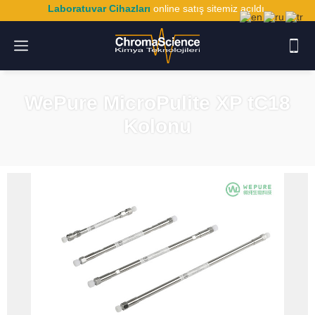
Laboratuvar Cihazları
online satış sitemiz açıldı.
WePure MicroPulite XP tC18
Kolonu