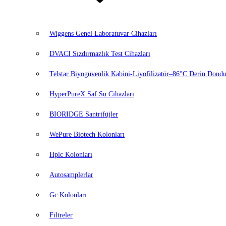
Wiggens Genel Laboratuvar Cihazları
DVACI Sızdırmazlık Test Cihazları
Telstar Biyogüvenlik Kabini-Liyofilizatör–86°C Derin Dondu
HyperPureX Saf Su Cihazları
BIORIDGE Santrifüjler
WePure Biotech Kolonları
Hplc Kolonları
Autosamplerlar
Gc Kolonları
Filtreler