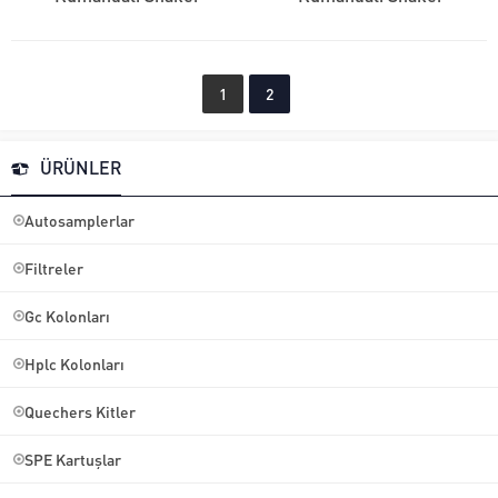
1
2
ÜRÜNLER
Autosamplerlar
Filtreler
Gc Kolonları
Hplc Kolonları
Quechers Kitler
SPE Kartuşlar