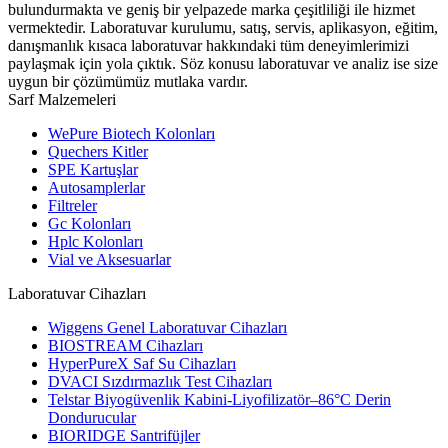
bulundurmakta ve geniş bir yelpazede marka çeşitliliği ile hizmet
vermektedir. Laboratuvar kurulumu, satış, servis, aplikasyon, eğitim,
danışmanlık kısaca laboratuvar hakkındaki tüm deneyimlerimizi
paylaşmak için yola çıktık. Söz konusu laboratuvar ve analiz ise size
uygun bir çözümümüz mutlaka vardır.
Sarf Malzemeleri
WePure Biotech Kolonları
Quechers Kitler
SPE Kartuşlar
Autosamplerlar
Filtreler
Gc Kolonları
Hplc Kolonları
Vial ve Aksesuarlar
Laboratuvar Cihazları
Wiggens Genel Laboratuvar Cihazları
BIOSTREAM Cihazları
HyperPureX Saf Su Cihazları
DVACI Sızdırmazlık Test Cihazları
Telstar Biyogüvenlik Kabini-Liyofilizatör–86°C Derin
Dondurucular
BIORIDGE Santrifüjler