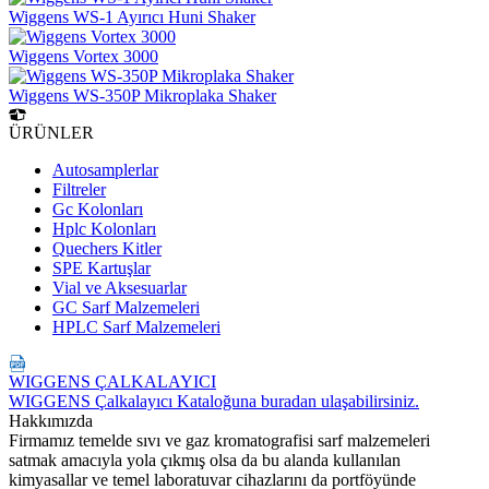
Wiggens WS-1 Ayırıcı Huni Shaker
Wiggens Vortex 3000
Wiggens WS-350P Mikroplaka Shaker
ÜRÜNLER
Autosamplerlar
Filtreler
Gc Kolonları
Hplc Kolonları
Quechers Kitler
SPE Kartuşlar
Vial ve Aksesuarlar
GC Sarf Malzemeleri
HPLC Sarf Malzemeleri
WIGGENS ÇALKALAYICI
WIGGENS Çalkalayıcı Kataloğuna buradan ulaşabilirsiniz.
Hakkımızda
Firmamız temelde sıvı ve gaz kromatografisi sarf malzemeleri
satmak amacıyla yola çıkmış olsa da bu alanda kullanılan
kimyasallar ve temel laboratuvar cihazlarını da portföyünde