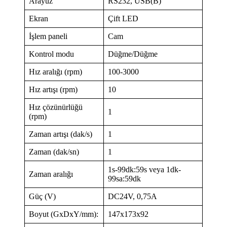
Arayüz
RS232, USB(B)
Ekran
Çift LED
İşlem paneli
Cam
Kontrol modu
Düğme/Düğme
Hız aralığı (rpm)
100-3000
Hız artışı (rpm)
10
Hız çözünürlüğü
1
(rpm)
Zaman artışı (dak/s)
1
Zaman (dak/sn)
1
1s-99dk:59s veya 1dk-
Zaman aralığı
99sa:59dk
Güç (V)
DC24V, 0,75A
Boyut (GxDxY/mm):
147x173x92