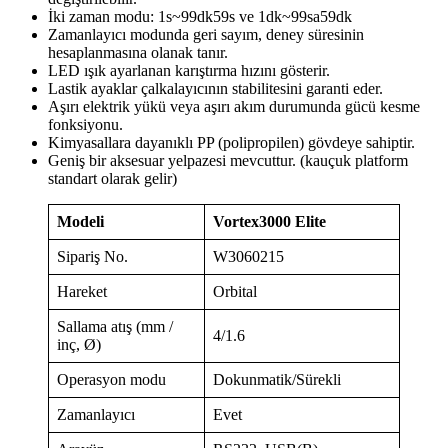
İki zaman modu: 1s~99dk59s ve 1dk~99sa59dk
Zamanlayıcı modunda geri sayım, deney süresinin
hesaplanmasına olanak tanır.
LED ışık ayarlanan karıştırma hızını gösterir.
Lastik ayaklar çalkalayıcının stabilitesini garanti eder.
Aşırı elektrik yükü veya aşırı akım durumunda gücü kesme
fonksiyonu.
Kimyasallara dayanıklı PP (polipropilen) gövdeye sahiptir.
Geniş bir aksesuar yelpazesi mevcuttur. (kauçuk platform
standart olarak gelir)
Modeli
Vortex3000 Elite
Sipariş No.
W3060215
Hareket
Orbital
Sallama atış (mm /
4/1.6
inç, Ø)
Operasyon modu
Dokunmatik/Sürekli
Zamanlayıcı
Evet