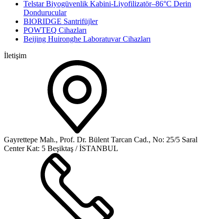
Telstar Biyogüvenlik Kabini-Liyofilizatör–86°C Derin
Dondurucular
BIORIDGE Santrifüjler
POWTEQ Cihazları
Beijing Huironghe Laboratuvar Cihazları
İletişim
Gayrettepe Mah., Prof. Dr. Bülent Tarcan Cad., No: 25/5 Saral
Center Kat: 5 Beşiktaş / İSTANBUL