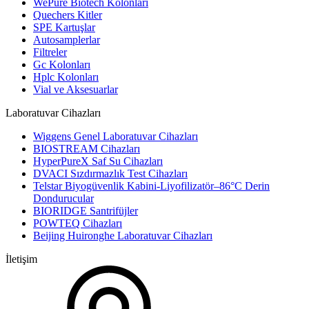
WePure Biotech Kolonları
Quechers Kitler
SPE Kartuşlar
Autosamplerlar
Filtreler
Gc Kolonları
Hplc Kolonları
Vial ve Aksesuarlar
Laboratuvar Cihazları
Wiggens Genel Laboratuvar Cihazları
BIOSTREAM Cihazları
HyperPureX Saf Su Cihazları
DVACI Sızdırmazlık Test Cihazları
Telstar Biyogüvenlik Kabini-Liyofilizatör–86°C Derin
Dondurucular
BIORIDGE Santrifüjler
POWTEQ Cihazları
Beijing Huironghe Laboratuvar Cihazları
İletişim