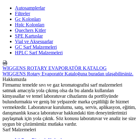
Autosamplerlar
Filtreler
Gc Kolonları
Hplc Kolonları
Quechers Kitler
SPE Kartuşlar
Vial ve Aksesuarlar
GC Sarf Malzemeleri
HPLC Sarf Malzemeleri
WIGGENS ROTARY EVAPORATÖR KATALOG
WIGGENS Rotary Evaporatör Kataloğuna buradan ulaşabilirsiniz.
Hakkımızda
Firmamız temelde sıvı ve gaz kromatografisi sarf malzemeleri
satmak amacıyla yola çıkmış olsa da bu alanda kullanılan
kimyasallar ve temel laboratuvar cihazlarını da portföyünde
bulundurmakta ve geniş bir yelpazede marka çeşitliliği ile hizmet
vermektedir. Laboratuvar kurulumu, satış, servis, aplikasyon, eğitim,
danışmanlık kısaca laboratuvar hakkındaki tüm deneyimlerimizi
paylaşmak için yola çıktık. Söz konusu laboratuvar ve analiz ise size
uygun bir çözümümüz mutlaka vardır.
Sarf Malzemeleri