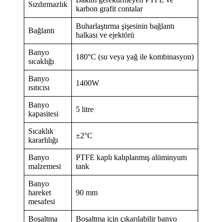
Sızdırmazlık
karbon grafit contalar
Buharlaştırma şişesinin bağlantı
Bağlantı
halkası ve ejektörü
Banyo
180°C (su veya yağ ile kombinasyon)
sıcaklığı
Banyo
1400W
ısıtıcısı
Banyo
5 litre
kapasitesi
Sıcaklık
±2°C
kararlılığı
Banyo
PTFE kaplı kalıplanmış alüminyum
malzemesi
tank
Banyo
hareket
90 mm
mesafesi
Boşaltma
Boşaltma için çıkarılabilir banyo