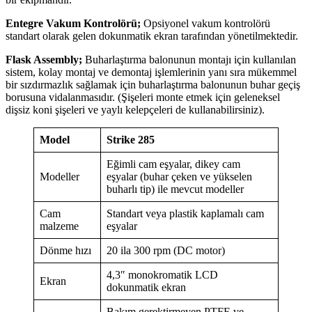
Entegre Vakum Kontrolörü;
Opsiyonel vakum kontrolörü
standart olarak gelen dokunmatik ekran tarafından yönetilmektedir.
Flask Assembly;
Buharlaştırma balonunun montajı için kullanılan
sistem, kolay montaj ve demontaj işlemlerinin yanı sıra mükemmel
bir sızdırmazlık sağlamak için buharlaştırma balonunun buhar geçiş
borusuna vidalanmasıdır. (Şişeleri monte etmek için geleneksel
dişsiz koni şişeleri ve yaylı kelepçeleri de kullanabilirsiniz).
Model
Strike 285
Eğimli cam eşyalar, dikey cam
Modeller
eşyalar (buhar çeken ve yükselen
buharlı tip) ile mevcut modeller
Cam
Standart veya plastik kaplamalı cam
malzeme
eşyalar
Dönme hızı
20 ila 300 rpm (DC motor)
4,3″ monokromatik LCD
Ekran
dokunmatik ekran
Bakım gerektirmeyen PTFE ve