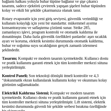
bağlantı halkası yoluyla buhar tüpüne bağlanır ve şişe çıkarıcı
tasarımı, sadece ejektörü çevirerek yapışan şişeleri buhar tüpünden
kolay ve etkili bir şekilde çıkarmanıza olanak tanır.
Rotary evaporatör için yeni giriş seviyesi, güvenlik verimliliği ve
kullanım kolaylığı için yeni bir standarttır. mükemmel ayırma
konsantrasyonu ve saflaştırma çözümü sunar. Strike 285,
zamanlayıcı işlevi, program kontrolü ve otomatik kaldırma ile
donatılmıştır. Daha fazla güvenlik özellikleri şunlardır: aşırı sıcaklık
ayarı ve koruma, elektrik kesintisi durumunda otomatik kaldırma,
buhar ve soğutma suyu sıcaklığının gerçek zamanlı izlenmesi
şeklindedir.
Tasarım;
Kompakt ve modern tasarım içermektedir. Kullanıcı dostu
ve pratik kullanımı garanti etmek için tüm kontroller merkezi sütuna
yerleştirilmiştir.
Kontrol Paneli;
Son teknoloji dönüşlü itmeli kontrolör ve 4,3
“dokunmatik ekran kullanılarak kullanımı kolay ve okunması kolay
görünüm sağlamaktadır.
Elektrikli Kaldırma Sistemi;
Kompakt ve modern tasarım
içermektedir. Kullanıcı dostu ve pratik kullanımı garanti etmek için
tüm kontroller merkezi sütuna yerleştirilmiştir. Lift sistemi, elektrik
kesintisi durumunda güvenli bir şekilde serbest bırakma özelliğinde
bir ekipmandır.