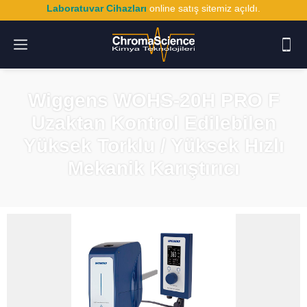
Laboratuvar Cihazları
online satış sitemiz açıldı.
Wiggens WOHS-20H PRO F
Uzaktan Kontrol Edilebilen
Yüksek Torklu / Yüksek Hızlı
Mekanik Karıştırıcı