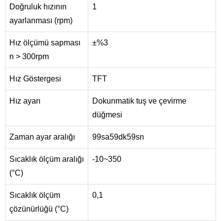
Doğruluk hızının
1
ayarlanması (rpm)
Hız ölçümü sapması
±%3
n > 300rpm
Hız Göstergesi
TFT
Hız ayarı
Dokunmatik tuş ve çevirme
düğmesi
Zaman ayar aralığı
99sa59dk59sn
Sıcaklık ölçüm aralığı
-10~350
(°C)
Sıcaklık ölçüm
0,1
çözünürlüğü (°C)