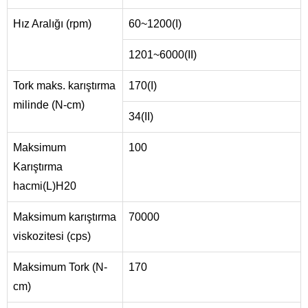
Hız Aralığı (rpm)
60~1200(I)
1201~6000(II)
Tork maks. karıştırma
170(I)
milinde (N-cm)
34(II)
Maksimum
100
Karıştırma
hacmi(L)H20
Maksimum karıştırma
70000
viskozitesi (cps)
Maksimum Tork (N-
170
cm)