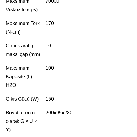
Maksimum
70000
Viskozite (cps)
Maksimum Tork
170
(N-cm)
Chuck aralığı
10
maks. çap (mm)
Maksimum
100
Kapasite (L)
H2O
Çıkış Gücü (W)
150
Boyutlar (mm
200x95x230
olarak G × U ×
Y)