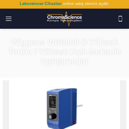
Laboratuvar Cihazları
online satış sitemiz açıldı.
Wiggens WB6000-D Yüksek
Torklu / Yüksek Hızlı Mekanik
Karıştırıcılar