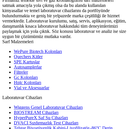
Firmamız temelde sıvı ve gaz kromatografisi sarf malzemeleri
satmak amacıyla yola çıkmış olsa da bu alanda kullanılan
kimyasallar ve temel laboratuvar cihazlarını da portföyünde
bulundurmakta ve geniş bir yelpazede marka çeşitliliği ile hizmet
vermektedir. Laboratuvar kurulumu, satış, servis, aplikasyon, eğitim,
danışmanlık kısaca laboratuvar hakkındaki tüm deneyimlerimizi
paylaşmak için yola çıktık. Söz konusu laboratuvar ve analiz ise size
uygun bir çözümümüz mutlaka vardır.
Sarf Malzemeleri
WePure Biotech Kolonları
Quechers Kitler
SPE Kartuşlar
Autosamplerlar
Filtreler
Gc Kolonları
Hplc Kolonları
Vial ve Aksesuarlar
Laboratuvar Cihazları
Wiggens Genel Laboratuvar Cihazları
BIOSTREAM Cihazları
HyperPureX Saf Su Cihazları
DVACI Sızdırmazlık Test Cihazları
Telstar Biyogüvenlik Kabini-Liyofilizatör–86°C Derin