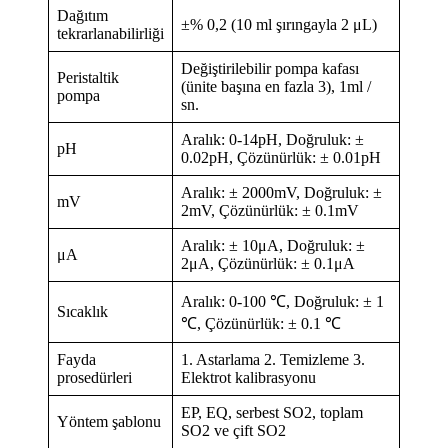
Dağıtım
±% 0,2 (10 ml şırıngayla 2 μL)
tekrarlanabilirliği
Değiştirilebilir pompa kafası
Peristaltik
(ünite başına en fazla 3), 1ml /
pompa
sn.
Aralık: 0-14pH, Doğruluk: ±
pH
0.02pH, Çözünürlük: ± 0.01pH
Aralık: ± 2000mV, Doğruluk: ±
mV
2mV, Çözünürlük: ± 0.1mV
Aralık: ± 10μA, Doğruluk: ±
μA
2μA, Çözünürlük: ± 0.1μA
Aralık: 0-100 ℃, Doğruluk: ± 1
Sıcaklık
℃, Çözünürlük: ± 0.1 ℃
Fayda
1. Astarlama 2. Temizleme 3.
prosedürleri
Elektrot kalibrasyonu
EP, EQ, serbest SO2, toplam
Yöntem şablonu
SO2 ve çift SO2