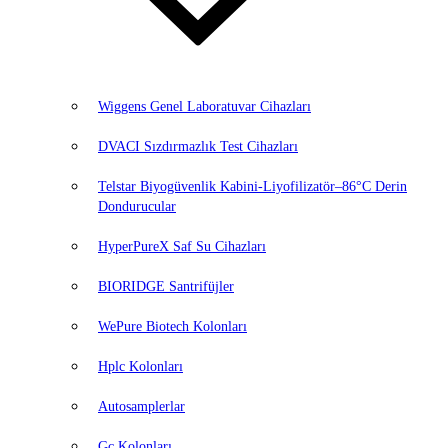
Wiggens Genel Laboratuvar Cihazları
DVACI Sızdırmazlık Test Cihazları
Telstar Biyogüvenlik Kabini-Liyofilizatör–86°C Derin
Dondurucular
HyperPureX Saf Su Cihazları
BIORIDGE Santrifüjler
WePure Biotech Kolonları
Hplc Kolonları
Autosamplerlar
Gc Kolonları