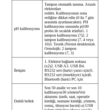
Tampon otomatik tanıma. Arızalı
elektrotları
reddet. Kalibrasyonun sona
erdiğine dikkat edin (0 ila 7 gün
arasında ayarlanacaktır). PH
kalibrasyonu sırasında pt100
pH kalibrasyonu
probu ile sıcaklık telafisi1. 1
tampon kalibrasyonu (7)2. 2
tampon kalibrasyonu (7, 4 veya
10)3. Teorik (Nernst denklemi)4.
Oenolojik: 2 tampon
kalibrasyonu (7, 3)
1. Elektrot bağlantı noktası
(x2)2. USB A3. USB B4.
İletişim
RS232 seri (harici yazıcı için)5.
RS232 seri (örnekleyici için)6.
Bluetooth (harici PC için
Son 50 analiz ve son 10
kalibrasyon30 yöntemVeri
aktarımı: (tarih, saat, operatör
Dahili bellek
kimliği, numune kimliği, yöntem,
sonuç, titrasyon hacmi) a) USB
kalem sürücüye (dosya csv) b)