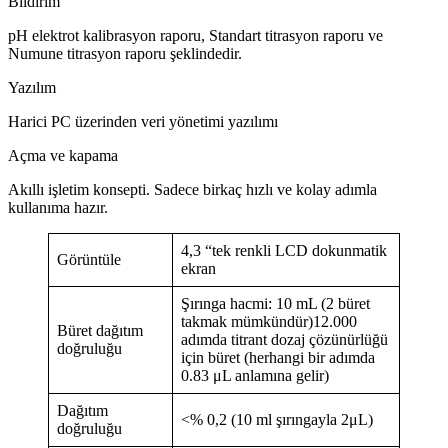
Bildirim
pH elektrot kalibrasyon raporu, Standart titrasyon raporu ve
Numune titrasyon raporu şeklindedir.
Yazılım
Harici PC üzerinden veri yönetimi yazılımı
Açma ve kapama
Akıllı işletim konsepti. Sadece birkaç hızlı ve kolay adımla
kullanıma hazır.
4,3 “tek renkli LCD dokunmatik
Görüntüle
ekran
Şırınga hacmi: 10 mL (2 büret
takmak mümkündür)12.000
Büret dağıtım
adımda titrant dozaj çözünürlüğü
doğruluğu
için büret (herhangi bir adımda
0.83 μL anlamına gelir)
Dağıtım
<% 0,2 (10 ml şırıngayla 2μL)
doğruluğu