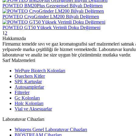
POWTEQ BM20Plus Gezegensel Bilyalı Değirmen
POWTEQ CryoGrinder LM200 Bilyalı Değirmen
POWTEQ GT50 Yüksek Verimli Doku Değirmeni
1
2
Hakkımızda
Firmamız temelde sıvı ve gaz kromatografisi sarf malzemeleri satmak 
yelpazede marka çeşitliliği ile hizmet vermektedir. Laboratuvar kurul
laboratuvar ve analiz ise size uygun bir çözümümüz mutlaka vardır.
Sarf Malzemeleri
WePure Biotech Kolonları
Quechers Kitler
SPE Kartuşlar
Autosamplerlar
Filtreler
Gc Kolonları
Hplc Kolonları
Vial ve Aksesuarlar
Laboratuvar Cihazları
Wiggens Genel Laboratuvar Cihazları
BIOSTREAM Cihazları