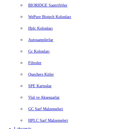
BIORIDGE Santrifüjler
WePure Biotech Kolonları
Hplc Kolonları
Autosamplerlar
Gc Kolonları
Filtreler
Quechers Kitler
SPE Kartuşlar
Vial ve Aksesuarlar
GC Sarf Malzemeleri
HPLC Sarf Malzemeleri
Labservis