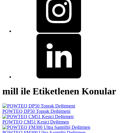
mill ile Etiketlenen Konular
POWTEQ DP50 Toprak Değirmeni
POWTEQ CM51 Kesici Değirmen
POWTEQ FM300 Ultra Santrifüj Değirmen