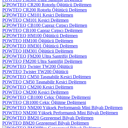
POWTEQ CR200 Rotorlu Öğütücü Değirmen
POWTEQ CM101 Kesici Değirmen
POWTEQ CB100 Çapraz Çırpıcı Değirmen
POWTEQ HM100 Öğütücü Değirmen
POWTEQ HM301 Öğütücü Değirmen
POWTEQ FM200 Ultra Santrifüj Değirmen
POWTEQ Twister TW200 Öğütücü
POWTEQ CM50 Taşınabilir Kesici Değirmen
POWTEQ CM200 Kesici Değirmen
POWTEQ CB1000 Çekiç Öğütme Değirmeni
POWTEQ NM200 Yüksek Performanslı Mini Bilyalı Değirmen
POWTEQ BM20 Gezegensel Bilyalı Değirmen