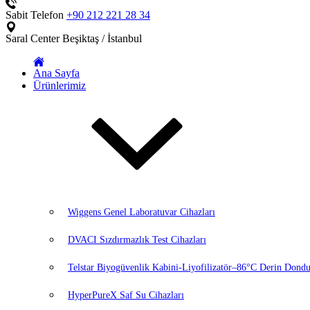
Sabit Telefon
+90 212 221 28 34
Saral Center
Beşiktaş / İstanbul
Ana Sayfa
Ürünlerimiz
Wiggens Genel Laboratuvar Cihazları
DVACI Sızdırmazlık Test Cihazları
Telstar Biyogüvenlik Kabini-Liyofilizatör–86°C Derin Dondu
HyperPureX Saf Su Cihazları