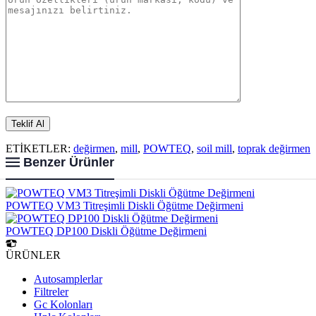
ETİKETLER:
değirmen
,
mill
,
POWTEQ
,
soil mill
,
toprak değirmen
Benzer Ürünler
POWTEQ VM3 Titreşimli Diskli Öğütme Değirmeni
POWTEQ DP100 Diskli Öğütme Değirmeni
ÜRÜNLER
Autosamplerlar
Filtreler
Gc Kolonları