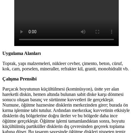
Uygulama Alanları
Toprak, yapı malzemeleri, nükleer cevher, çimento, beton, cüruf,
kok, cam, porselen, mineraller, refrakter kil, granit, monohidralit vb.
Çalışma Prensibi
Parçacık boyutunun küçültülmesi (kominüsyon), üstte yer alan
hareketli diskin, hemen altında bulunan sabit diske karşı dönmesi
sonucu oluşan basınç ve sürtünme kuvvetleri ile gerçekleşir.
Numune, öğütme haznesine disklerin merkezinden girer; burada ön
kırma işlemine tabi tutulur. Ardından merkezkaç kuvvetinin etkisiyle
disklerin dış bölgelerine doğru ilerler ve bu bölgede daha ince
öğütme gerçekleşir. Öğütme işlemi tamamlandıktan sonra, boyutu
küçültülmüş partiküller disklerin dış çevresinden geçerek toplama
kabına düşer. Bu tasarım sayesinde öğütme diskleri nispeten temiz