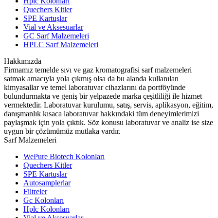
Hplc Kolonları
Quechers Kitler
SPE Kartuşlar
Vial ve Aksesuarlar
GC Sarf Malzemeleri
HPLC Sarf Malzemeleri
Hakkımızda
Firmamız temelde sıvı ve gaz kromatografisi sarf malzemeleri
satmak amacıyla yola çıkmış olsa da bu alanda kullanılan
kimyasallar ve temel laboratuvar cihazlarını da portföyünde
bulundurmakta ve geniş bir yelpazede marka çeşitliliği ile hizmet
vermektedir. Laboratuvar kurulumu, satış, servis, aplikasyon, eğitim,
danışmanlık kısaca laboratuvar hakkındaki tüm deneyimlerimizi
paylaşmak için yola çıktık. Söz konusu laboratuvar ve analiz ise size
uygun bir çözümümüz mutlaka vardır.
Sarf Malzemeleri
WePure Biotech Kolonları
Quechers Kitler
SPE Kartuşlar
Autosamplerlar
Filtreler
Gc Kolonları
Hplc Kolonları
Vial ve Aksesuarlar