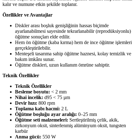
kalır ve numune etkin şekilde toplanır.
Özellikler ve Avantajlar
Diskler arası boşluk genişliğinin hassas biçimde
ayarlanabilmesi sayesinde tekrarlanabilir (reprodüksiyonlu)
öğütme sonuçları elde edilir.
Hem ön öğütme (kaba kırma) hem de ince öğütme işlemleri
gerçekleştirilebilir.
Menteşeli tasarıma sahip öğütme haznesi, kolay temizlik ve
bakım imkânı sunar.
Öğütme diskleri, uzun kullanım ömrüne sahiptir.
Teknik Özellikler
Teknik Özellikler
Besleme boyutu:
< 2 mm
Nihai incelik:
d95 < 75 µm
Devir hızı:
800 rpm
Toplama kabı hacmi:
2 L
Öğütme boşluğu ayar aralığı:
0–25 mm
Öğütme seti malzemeleri:
Sertleştirilmiş çelik, akik,
zirkonyum oksit, sinterlenmiş alüminyum oksit, tungsten
karbür
Anma gücü:
550 W