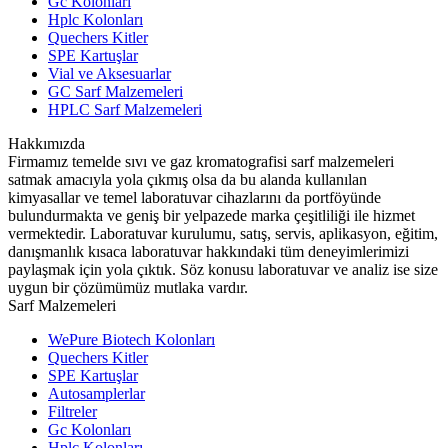
Gc Kolonları
Hplc Kolonları
Quechers Kitler
SPE Kartuşlar
Vial ve Aksesuarlar
GC Sarf Malzemeleri
HPLC Sarf Malzemeleri
Hakkımızda
Firmamız temelde sıvı ve gaz kromatografisi sarf malzemeleri
satmak amacıyla yola çıkmış olsa da bu alanda kullanılan
kimyasallar ve temel laboratuvar cihazlarını da portföyünde
bulundurmakta ve geniş bir yelpazede marka çeşitliliği ile hizmet
vermektedir. Laboratuvar kurulumu, satış, servis, aplikasyon, eğitim,
danışmanlık kısaca laboratuvar hakkındaki tüm deneyimlerimizi
paylaşmak için yola çıktık. Söz konusu laboratuvar ve analiz ise size
uygun bir çözümümüz mutlaka vardır.
Sarf Malzemeleri
WePure Biotech Kolonları
Quechers Kitler
SPE Kartuşlar
Autosamplerlar
Filtreler
Gc Kolonları
Hplc Kolonları