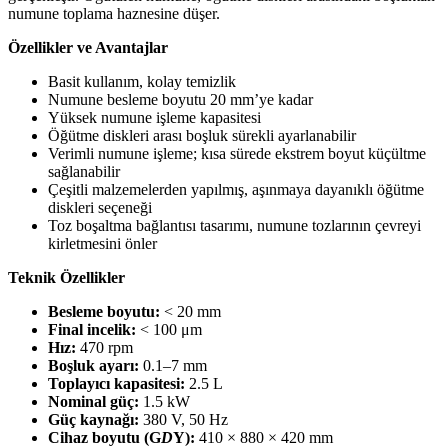
numune toplama haznesine düşer.
Özellikler ve Avantajlar
Basit kullanım, kolay temizlik
Numune besleme boyutu 20 mm’ye kadar
Yüksek numune işleme kapasitesi
Öğütme diskleri arası boşluk sürekli ayarlanabilir
Verimli numune işleme; kısa sürede ekstrem boyut küçültme
sağlanabilir
Çeşitli malzemelerden yapılmış, aşınmaya dayanıklı öğütme
diskleri seçeneği
Toz boşaltma bağlantısı tasarımı, numune tozlarının çevreyi
kirletmesini önler
Teknik Özellikler
Besleme boyutu:
< 20 mm
Final incelik:
< 100 μm
Hız:
470 rpm
Boşluk ayarı:
0.1–7 mm
Toplayıcı kapasitesi:
2.5 L
Nominal güç:
1.5 kW
Güç kaynağı:
380 V, 50 Hz
Cihaz boyutu (G
D
Y):
410 × 880 × 420 mm