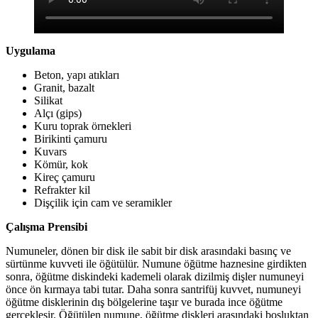
Uygulama
Beton, yapı atıkları
Granit, bazalt
Silikat
Alçı (gips)
Kuru toprak örnekleri
Birikinti çamuru
Kuvars
Kömür, kok
Kireç çamuru
Refrakter kil
Dişçilik için cam ve seramikler
Çalışma Prensibi
Numuneler, dönen bir disk ile sabit bir disk arasındaki basınç ve
sürtünme kuvveti ile öğütülür. Numune öğütme haznesine girdikten
sonra, öğütme diskindeki kademeli olarak dizilmiş dişler numuneyi
önce ön kırmaya tabi tutar. Daha sonra santrifüj kuvvet, numuneyi
öğütme disklerinin dış bölgelerine taşır ve burada ince öğütme
gerçekleşir. Öğütülen numune, öğütme diskleri arasındaki boşluktan