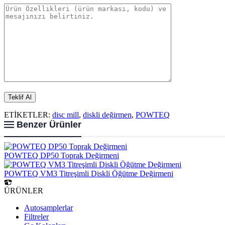
ETİKETLER:
disc mill
,
diskli değirmen
,
POWTEQ
Benzer Ürünler
POWTEQ DP50 Toprak Değirmeni
POWTEQ VM3 Titreşimli Diskli Öğütme Değirmeni
ÜRÜNLER
Autosamplerlar
Filtreler