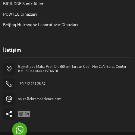
BIORIDGE Santrifüjler
POWTEQ Cihazları
Beijing Huironghe Laboratuvar Cihazları
Genel Laboratuvar Cihazları
İletişim
Grubu
Gayrettepe Mah., Prof. Dr. Bülent Tarcan Cad., No: 25/5 Saral Center
Kat: 5 Beşiktaş / İSTANBUL
+90 212 221 28 34
sales@chromascience.com
Cevap Yaz