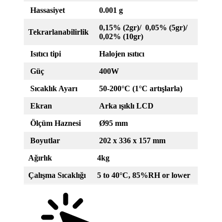
Hassasiyet
0.001 g
0,15% (2gr)/
0,05% (5gr)/
Tekrarlanabilirlik
0,02% (10gr)
Isıtıcı tipi
Halojen ısıtıcı
Güç
400W
Sıcaklık Ayarı
50-200°C (1°C artışlarla)
Ekran
Arka ışıklı LCD
Ölçüm Haznesi
Ø95 mm
Boyutlar
202 x 336 x 157 mm
Ağırlık
4kg
Çalışma Sıcaklığı
5 to 40°C, 85%RH or lower