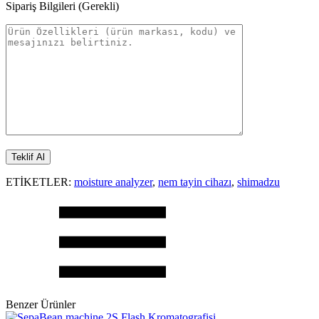
Sipariş Bilgileri (Gerekli)
ETİKETLER:
moisture analyzer
,
nem tayin cihazı
,
shimadzu
Benzer Ürünler