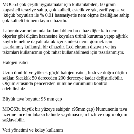
MOC63 çok çeşitli uygulamalar için kullanılabilen, 60 gram
kapasiteli teraziye sahip, çok kaliteli, estetik ve şık, zarif yapısı ve
küçük boyutları ile % 0,01 hassasiyetle nem ölçme özelliğine sahip
çok kaliteli bir nem tayin cihazıdır.
Laboratuvar ortamında kullanılabilen bu cihaz diğer katı nem
ölçerler gibi ölçüm haznesine koyulan ürünü kurutma yapıp ağırlık
kaybı temeline dayalı olarak içerisindeki nemi görmek için
tasarlanmış kullanışlı bir cihazdır. Lcd ekranın dizaynı ve tuş
takımları kullanıcının çok rahat kullanabilmesi için tasarlanmıştır.
Halojen ısıtıcı
Uzun ömürlü ve yüksek güçlü halojen ısıtıcı, hızlı ve doğru ölçüm
sağlar. Sıcaklık 50 dereceden 200 dereceye kadar değiştirilebilir.
Ölçüm sırasında pencereden numune durumunu kontrol
edebilirsiniz.
Büyük tava boyutu: 95 mm çap
MOC63u büyük bir yüzeye sahiptir. (95mm çap) Numunenin tava
üzerine ince bir tabaka halinde yayılması için hızlı ve doğru ölçüm
sağlayabilir.
Veri yönetimi ve kolay kullanım