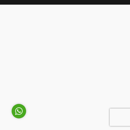
Genel Laboratuvar Cihazları
Grubu
Cevap Yaz