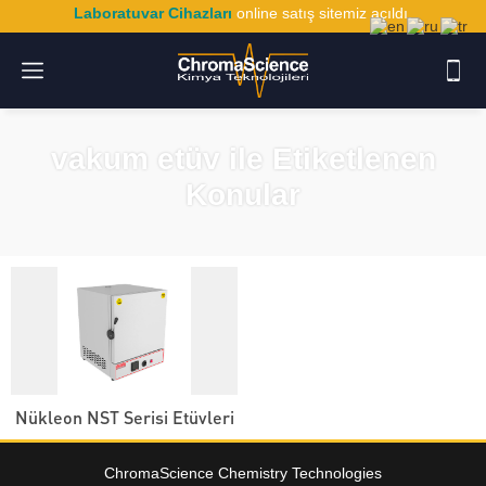
Laboratuvar Cihazları
online satış sitemiz açıldı.
vakum etüv ile Etiketlenen
Konular
Nükleon NST Serisi Etüvleri
ChromaScience Chemistry Technologies