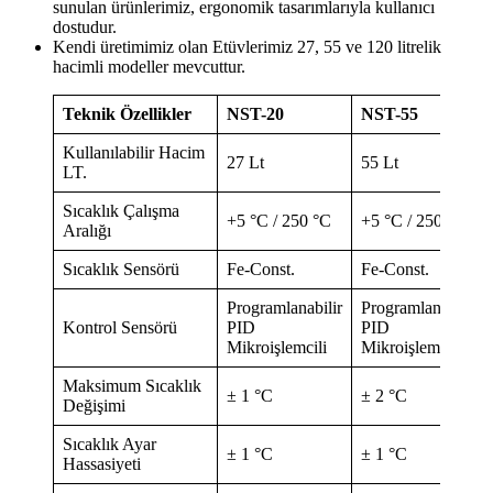
sunulan ürünlerimiz, ergonomik tasarımlarıyla kullanıcı
dostudur.
Kendi üretimimiz olan Etüvlerimiz 27, 55 ve 120 litrelik
hacimli modeller mevcuttur.
Teknik Özellikler
NST-20
NST-55
Kullanılabilir Hacim
27 Lt
55 Lt
LT.
Sıcaklık Çalışma
+5 °C / 250 °C
+5 °C / 250 °C
Aralığı
Sıcaklık Sensörü
Fe-Const.
Fe-Const.
Programlanabilir
Programlanabilir
Kontrol Sensörü
PID
PID
Mikroişlemcili
Mikroişlemcili
Maksimum Sıcaklık
± 1 °C
± 2 °C
Değişimi
Sıcaklık Ayar
± 1 °C
± 1 °C
Hassasiyeti