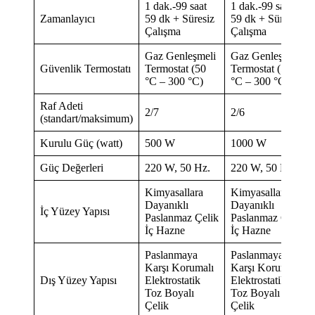
1 dak.-99 saat
1 dak.-99 saat
Zamanlayıcı
59 dk + Süresiz
59 dk + Süresiz
Çalışma
Çalışma
Gaz Genleşmeli
Gaz Genleşmeli
Güvenlik Termostatı
Termostat (50
Termostat (50
°C – 300 °C)
°C – 300 °C)
Raf Adeti
2/7
2/6
(standart/maksimum)
Kurulu Güç (watt)
500 W
1000 W
Güç Değerleri
220 W, 50 Hz.
220 W, 50 Hz.
Kimyasallara
Kimyasallara
Dayanıklı
Dayanıklı
İç Yüzey Yapısı
Paslanmaz Çelik
Paslanmaz Çelik
İç Hazne
İç Hazne
Paslanmaya
Paslanmaya
Karşı Korumalı
Karşı Korumalı
Dış Yüzey Yapısı
Elektrostatik
Elektrostatik
Toz Boyalı
Toz Boyalı
Çelik
Çelik