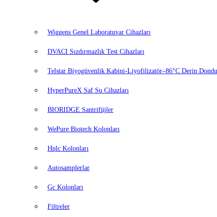
Wiggens Genel Laboratuvar Cihazları
DVACI Sızdırmazlık Test Cihazları
Telstar Biyogüvenlik Kabini-Liyofilizatör–86°C Derin Dondu
HyperPureX Saf Su Cihazları
BIORIDGE Santrifüjler
WePure Biotech Kolonları
Hplc Kolonları
Autosamplerlar
Gc Kolonları
Filtreler