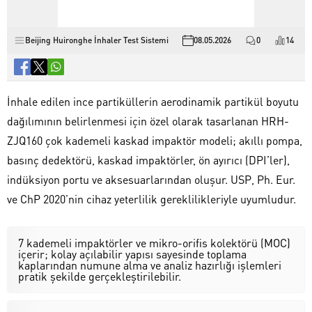
Beijing Huironghe İnhaler Test Sistemi
08.05.2026
0
14
İnhale edilen ince partiküllerin aerodinamik partikül boyutu
dağılımının belirlenmesi için özel olarak tasarlanan HRH-
ZJQ160 çok kademeli kaskad impaktör modeli; akıllı pompa,
basınç dedektörü, kaskad impaktörler, ön ayırıcı (DPI’ler),
indüksiyon portu ve aksesuarlarından oluşur. USP, Ph. Eur.
ve ChP 2020’nin cihaz yeterlilik gereklilikleriyle uyumludur.
7 kademeli impaktörler ve mikro-orifis kolektörü (MOC)
içerir; kolay açılabilir yapısı sayesinde toplama
kaplarından numune alma ve analiz hazırlığı işlemleri
pratik şekilde gerçekleştirilebilir.