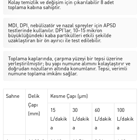
Kolay temizlik ve değişim için çıkarılabilir 8 adet
toplama kabına sahiptir.
MDI, DPI, nebülizatör ve nazal spreyler için APSD
testlerinde kullanılır. DPI’lar, 10–15 mikron
büyüklüğündeki kaba partikülleri etkili şekilde
uzaklaştıran bir ön ayırıcı ile test edilebilir.
Toplama kaplarında, çarpma yüzeyi bir tepsi üzerine
yerleştirilmiştir; bu yapı numune alımını kolaylaştırır ve
doğrudan nozulların altında konumlanır. Tepsi, verimli
numune toplama imkânı sağlar.
Sahne
Delik
Kesme Çapı (μm)
Çapı
15
30
60
100
(mm)
L/dakik
L/dakik
L/dakik
L/dakik
a
a
a
a