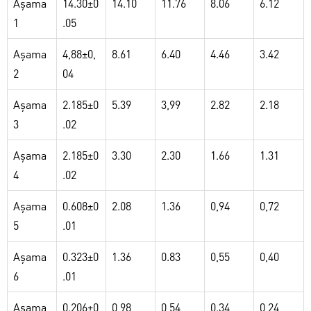
Aşama
14.30±0
14.10
11.76
8.06
6.12
1
.05
Aşama
4,88±0,
8.61
6.40
4.46
3.42
2
04
Aşama
2.185±0
5.39
3,99
2.82
2.18
3
.02
Aşama
2.185±0
3.30
2.30
1.66
1.31
4
.02
Aşama
0.608±0
2.08
1.36
0,94
0,72
5
.01
Aşama
0.323±0
1.36
0.83
0,55
0,40
6
.01
Aşama
0.206±0
0,98
0,54
0.34
0,24