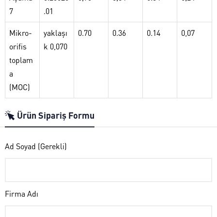
7
.01
Mikro-
yaklaşı
0.70
0.36
0.14
0,07
orifis
k 0,070
toplam
a
(MOC)
Ürün Sipariş Formu
Ad Soyad (Gerekli)
Firma Adı