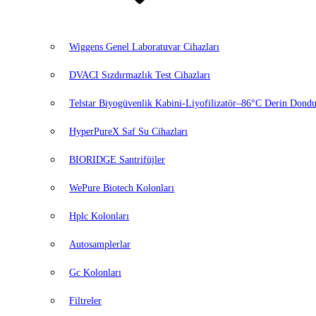
Wiggens Genel Laboratuvar Cihazları
DVACI Sızdırmazlık Test Cihazları
Telstar Biyogüvenlik Kabini-Liyofilizatör–86°C Derin Dondu
HyperPureX Saf Su Cihazları
BIORIDGE Santrifüjler
WePure Biotech Kolonları
Hplc Kolonları
Autosamplerlar
Gc Kolonları
Filtreler