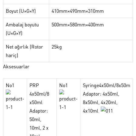
Boyut (U×G×Y)
410mm×490mm×310mm
Ambalaj boyutu
500mm×580mm×400mm
(U×G×Y)
Net ağırlık (Rotor
25kg
hariç)
Aksesuarlar
No1
PRP
No1
Syringe4x50ml/8x50m
4x50ml/8
Adaptor: 4x50ml,
x50ml
8x50ml, 4x20ml,
Adaptor:
4x10ml
50ml,
10ml, 2 x