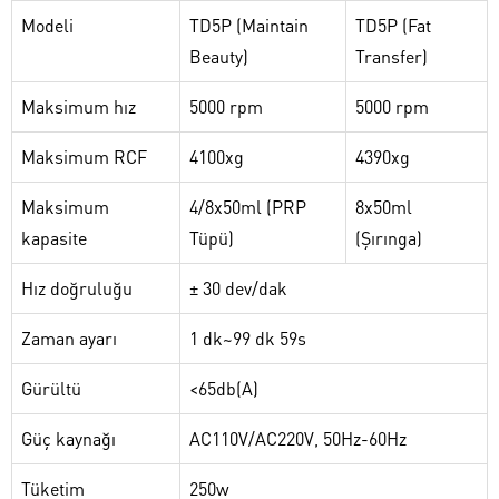
Modeli
TD5P (Maintain
TD5P (Fat
Beauty)
Transfer)
Maksimum hız
5000 rpm
5000 rpm
Maksimum RCF
4100xg
4390xg
Maksimum
4/8x50ml (PRP
8x50ml
kapasite
Tüpü)
(Şırınga)
Hız doğruluğu
± 30 dev/dak
Zaman ayarı
1 dk~99 dk 59s
Gürültü
<65db(A)
Güç kaynağı
AC110V/AC220V, 50Hz-60Hz
Tüketim
250w