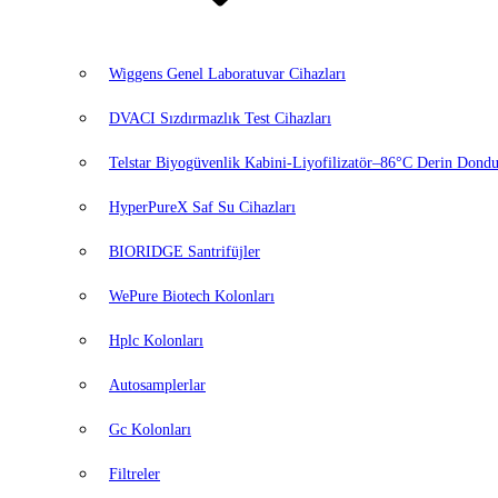
Wiggens Genel Laboratuvar Cihazları
DVACI Sızdırmazlık Test Cihazları
Telstar Biyogüvenlik Kabini-Liyofilizatör–86°C Derin Dondu
HyperPureX Saf Su Cihazları
BIORIDGE Santrifüjler
WePure Biotech Kolonları
Hplc Kolonları
Autosamplerlar
Gc Kolonları
Filtreler